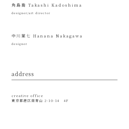
角島喬 Takashi Kadoshima
designer/art director
中川葉七 Hanana Nakagawa
designer
address
creative office
東京都港区南青山 2-10-14 4F