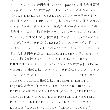
トリー・ジャパン合同会社（Kate Spade）/ 株式会社電通
/ トッズ・ジャパン株式会社（Tod’ s）/ ナイキジャパン
（NIKE NIKELAB：GYAKUSOU）/ バーバリー・ジャ
パン株式会社（BURBERRY）/ 株式会社パル / 株式会社バ
ロックジャパンリミテッド / 株式会社ピーチ・ジョン / 株
式会社ビームス / 株式会社ファーストリテイリング（GU、
Theory、UNIQLO）/ 株式会社フォクシー（ADEAM）/
プラダジャパン株式会（PRADA）/ マスターマインド・ジ
ャパン（mastermind）/ 株式会社マッシュビューティーラ
ボ / 八木通商株式会社（MACKINTOSH）/ リシュモンジ
ャパン株式会社（CARTIER、CHLOE、ALFRED
DUNHILL）/ ロジェヴィヴィエジャパン株式会社（Roger
Vivier） / 株式会社ワンテンス / 株式会社3 . 1 フィリップ
リム・ジャパン（ 3 . 1 P h i l l i p L i m ）/ DOSQA
TOKYO / GLADD株式会社 / Hennes & Mauritz
Japan株式会社（H&M）/ H3O Fashion Bureau /
KEITA MARUYAMA / LVMH グループ（CHAUME /
CHRISTIAN / DIOR / DOM PERIGNON / EMIRIO
PUCCI / FENDI / FRED / GIVENCY / KENZO /
LOEWE / LOUIS VUITTON / MARC JACOBS /